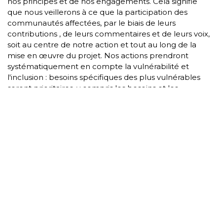
nos principes et de nos engagements. Cela signifie
que nous veillerons à ce que la participation des
communautés affectées, par le biais de leurs
contributions , de leurs commentaires et de leurs voix,
soit au centre de notre action et tout au long de la
mise en œuvre du projet. Nos actions prendront
systématiquement en compte la vulnérabilité et
l'inclusion : besoins spécifiques des plus vulnérables
seront prioritaires, y compris les besoins et les
personnes les moins visibles ( par exemple les femmes
et les filles, les personnes âgées, les personnes
souffrant d'un handicap ou de problèmes de santé
mentale).
4. Renforcer la réponse humanitaire :
Nous
financerons des organisations capables d'intensifier
leurs opérations actuelles et offrant des
complémentarités techniques et géographiques
importantes et pertinentes pour répondre aux besoins
humanitaires les plus urgents des personnes les plus
vulnérables et permettre un meilleur rapport coût